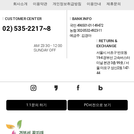
회사소개
이용약관
개인정보취급방침
이용안내
제휴문의
l
CUSTOMER CENTER
l
BANK INFO
국민 496501-01-149472
02) 535-2217~8
농협 302-0532-4923-11
예금주 : 김경아
l
RETURN &
AM 23:30 - 12:00
EXCHANGE
SUNDAY OFF
서울시 서초구 반포동
19-4 경부선 고속버스터
미널 본관 3층 99호 / 서
울 마포구 성산2동 147-
44
1:1문의 하기
PC버전으로 보기