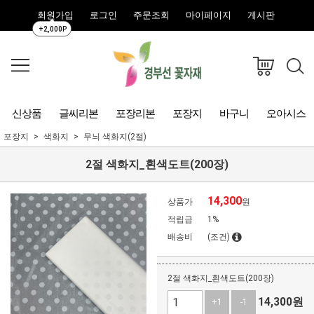
회원가입
로그인
주문조회
마이페이지
게시판
+2,000P
신상품
글씨리본
포장리본
포장지
바구니
오아시스
포장지
색화지
무늬 색화지(2절)
2절 색화지_흰색도트(200장)
14,300
상품가
원
적립금
1%
배송비
(조건)
2절 색화지_흰색도트(200장)
14,300
원
+1
-1