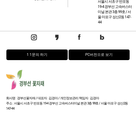
서울시 서초구 반포동
19-4 경부선 고속버스터
미널 본관 3층 99호 / 서
울 마포구 성산2동 147-
44
1:1문의 하기
PC버전으로 보기
회사명 : 경부선꽃자재 / 대표자 : 김경아 / 개인정보관리 책임자 : 김경아
주소 : 서울시 서초구 반포동 19-4 경부선 고속버스터미널 본관 3층 99호 / 서울 마포구 성산2동
147-44
사업자 등록번호 : 114-15-32673
통신판매업신고번호 : 서울서초-0654호
Copyright (c) by 경부선꽃자재 All rights reserved.