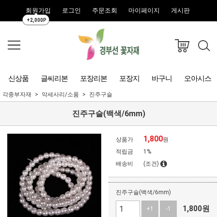
회원가입
로그인
주문조회
마이페이지
게시판
+2,000P
신상품
글씨리본
포장리본
포장지
바구니
오아시스
각종부자재
악세사리/소품
진주구슬
진주구슬(백색/6mm)
1,800
상품가
원
적립금
1%
배송비
(조건)
진주구슬(백색/6mm)
1,800
원
+1
-1