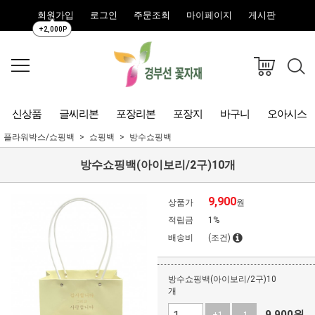
회원가입
로그인
주문조회
마이페이지
게시판
+2,000P
신상품
글씨리본
포장리본
포장지
바구니
오아시스
플라워박스/쇼핑백
쇼핑백
방수쇼핑백
방수쇼핑백(아이보리/2구)10개
9,900
상품가
원
적립금
1%
배송비
(조건)
방수쇼핑백(아이보리/2구)10
개