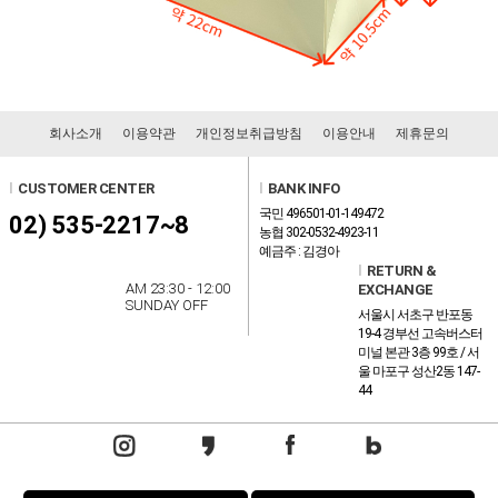
회사소개
이용약관
개인정보취급방침
이용안내
제휴문의
l
CUSTOMER CENTER
l
BANK INFO
국민 496501-01-149472
02) 535-2217~8
농협 302-0532-4923-11
예금주 : 김경아
l
RETURN &
AM 23:30 - 12:00
EXCHANGE
SUNDAY OFF
서울시 서초구 반포동
19-4 경부선 고속버스터
미널 본관 3층 99호 / 서
울 마포구 성산2동 147-
44