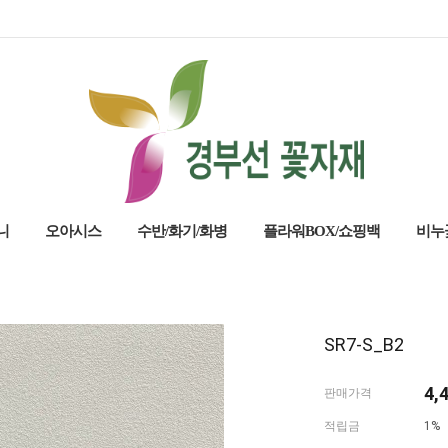
니
오아시스
수반/화기/화병
플라워BOX/쇼핑백
비누
SR7-S_B2
4,
판매가격
적립금
1%