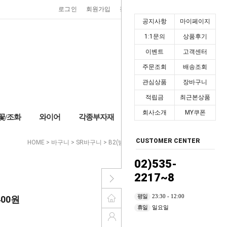
0
로그인
회원가입
장바구니
마이페이지
공지사항
마이페이지
1:1문의
상품후기
이벤트
고객센터
주문조회
배송조회
관심상품
장바구니
적립금
최근본상품
회사소개
MY쿠폰
꽃/조화
와이어
각종부자재
+2,000P
CUSTOMER CENTER
HOME
>
바구니
>
SR바구니
>
B2(밤색)
> SR7-S_B2
02)535-
2217~8
평일
23:30 - 12:00
400
원
휴일
일요일