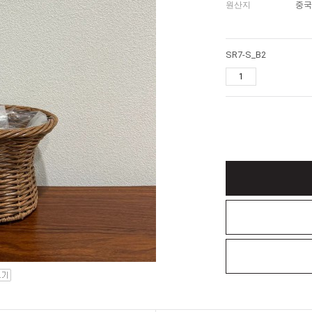
원산지
중국
SR7-S_B2