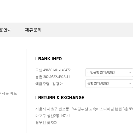
용안내
제휴문의
국민 496501-01-149472
국민은행 인터넷뱅킹
농협 302-0532-4923-11
농협 인터넷뱅킹
예금주명 : 김경아
/ 서울 마포
서울시 서초구 반포동 19-4 경부선 고속버스터미널 본관 3층 99
마포구 성산2동 147-44
경부선 꽃자재