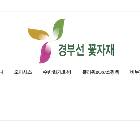
니
오아시스
수반/화기/화병
플라워BOX/쇼핑백
비누