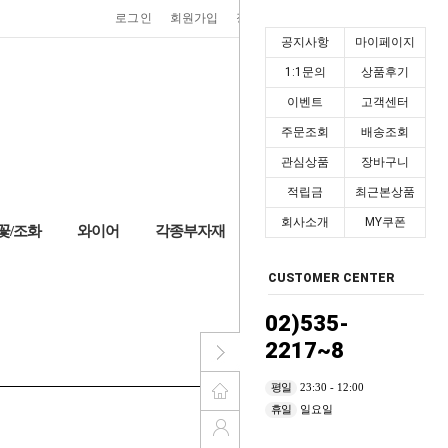
0
로그인
회원가입
장바구니
마이페이지
공지사항
마이페이지
1:1문의
상품후기
이벤트
고객센터
주문조회
배송조회
관심상품
장바구니
적립금
최근본상품
회사소개
MY쿠폰
꽃/조화
와이어
각종부자재
+2,000P
CUSTOMER CENTER
02)535-
2217~8
평일
23:30 - 12:00
휴일
일요일