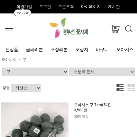
회원가입
로그인
주문조회
마이페이지
게시판
+2,000P
신상품
글씨리본
포장리본
포장지
바구니
오아시스
오아시스
구
정렬
오아시스 구 7cm(5개)
3,500원
30원 적립