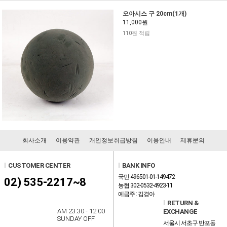
오아시스 구 20cm(1개)
11,000원
110원 적립
회사소개
이용약관
개인정보취급방침
이용안내
제휴문의
l
CUSTOMER CENTER
l
BANK INFO
국민 496501-01-149472
02) 535-2217~8
농협 302-0532-4923-11
예금주 : 김경아
l
RETURN &
AM 23:30 - 12:00
EXCHANGE
SUNDAY OFF
서울시 서초구 반포동