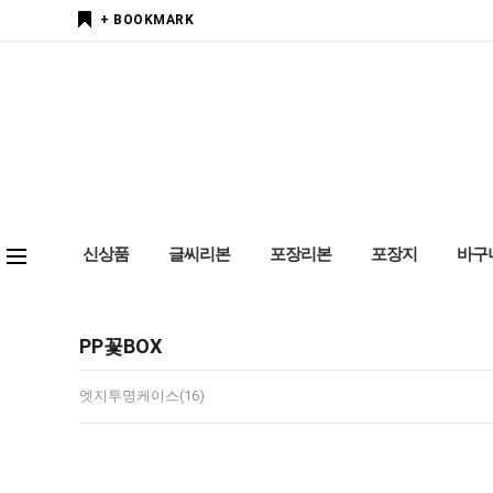
+ BOOKMARK
신상품
글씨리본
포장리본
포장지
바구
PP꽃BOX
엣지투명케이스(16)