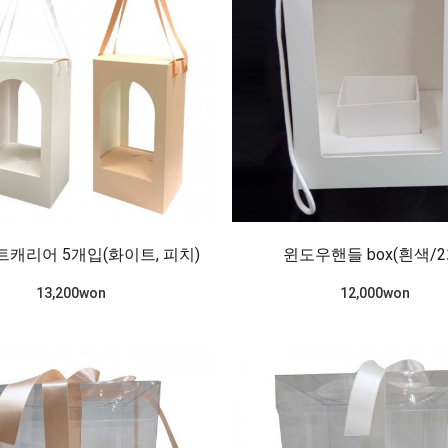
트캐리어 5개입(화이트, 피치)
윈도우핸들 box(흰색/2
13,200won
12,000won