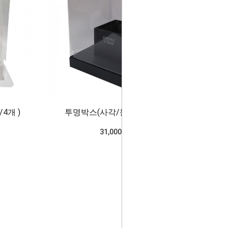
4개 )
투명박스(사각/블랙*미래)4개
31,000won