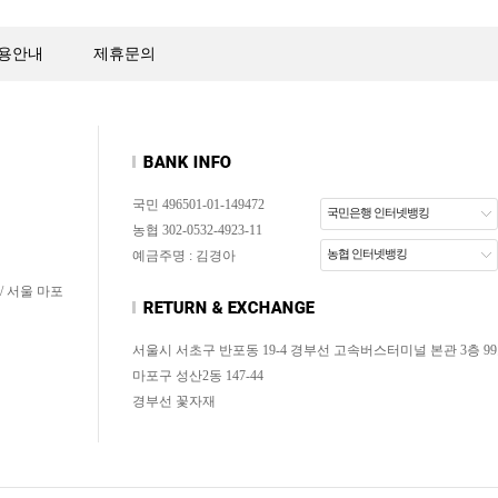
용안내
제휴문의
국민 496501-01-149472
국민은행 인터넷뱅킹
농협 302-0532-4923-11
농협 인터넷뱅킹
예금주명 : 김경아
/ 서울 마포
서울시 서초구 반포동 19-4 경부선 고속버스터미널 본관 3층 99
마포구 성산2동 147-44
경부선 꽃자재