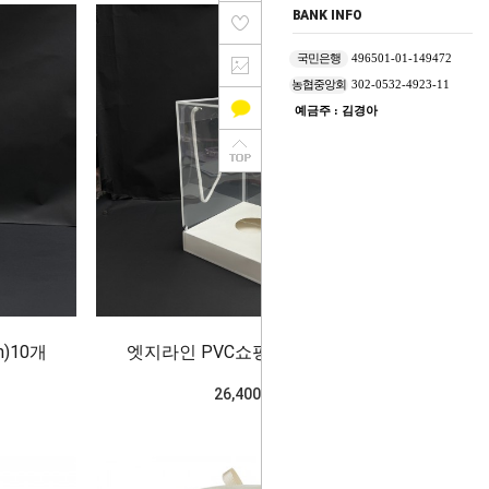
BANK INFO
국민은행
496501-01-149472
농협중앙회
302-0532-4923-11
예금주 : 김경아
)10개
엣지라인 PVC쇼핑백(12cm)10개
26,400won