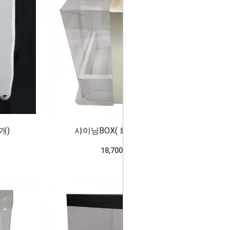
개)
샤이닝BOX( 화이트/4개)
18,700won