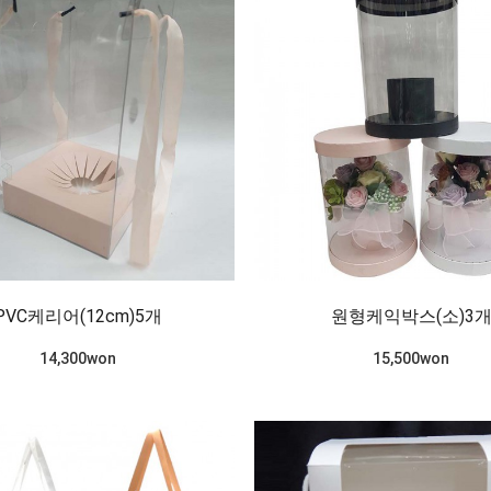
PVC케리어(12cm)5개
원형케익박스(소)3
14,300won
15,500won