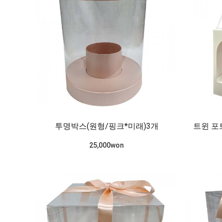
투명박스(원형/핑크*미래)3개
트윈 포
25,000won