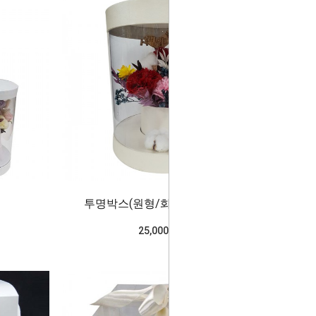
개
투명박스(원형/화이트*미래)3개
25,000won