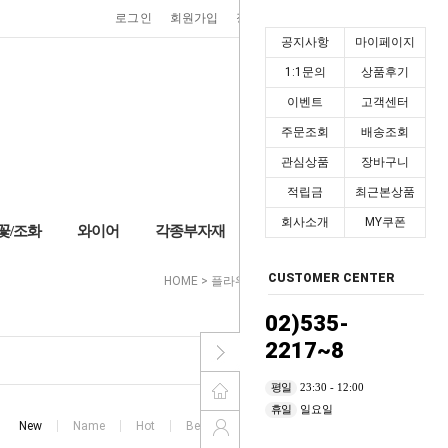
0
로그인
회원가입
장바구니
마이페이지
공지사항
마이페이지
1:1문의
상품후기
이벤트
고객센터
주문조회
배송조회
관심상품
장바구니
적립금
최근본상품
회사소개
MY쿠폰
꽃/조화
와이어
각종부자재
+2,000P
CUSTOMER CENTER
HOME
>
플라워박스/쇼핑백
>
PP꽃BOX
02)535-
2217~8
평일
23:30 - 12:00
휴일
일요일
New
Name
Hot
Best
High price
Low price