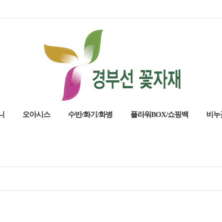
니
오아시스
수반/화기/화병
플라워BOX/쇼핑백
비누