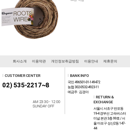
회사소개
이용약관
개인정보취급방침
이용안내
제휴문의
l
CUSTOMER CENTER
l
BANK INFO
국민 496501-01-149472
02) 535-2217~8
농협 302-0532-4923-11
예금주 : 김경아
l
RETURN &
AM 23:30 - 12:00
EXCHANGE
SUNDAY OFF
서울시 서초구 반포동
19-4 경부선 고속버스터
미널 본관 3층 99호 / 서
울 마포구 성산2동 147-
44