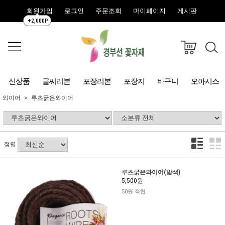
회원가입
로그인
주문조회
마이페이지
게시판
+2,000P
신상품
글씨리본
포장리본
포장지
바구니
오아시스
와이어
루츠굵은와이어
정렬
루츠굵은와이어(밤색)
5,500원
50원 적립