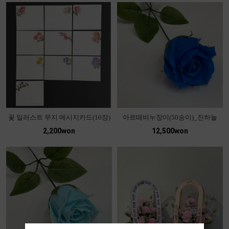
꽃 일러스트 무지 메시지카드(10장)
아르떼비누장미(50송이)_진하늘
2,200won
12,500won