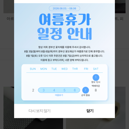
아르떼비누장미(50송이)_연하늘
원형 캐리어 소 10개입 (화이트, 피
치)
12,500won
11,000won
more
1
/
8
특별 상품
가장 인기있는 제품을 만나 보세요
다시 보지 않기
닫기