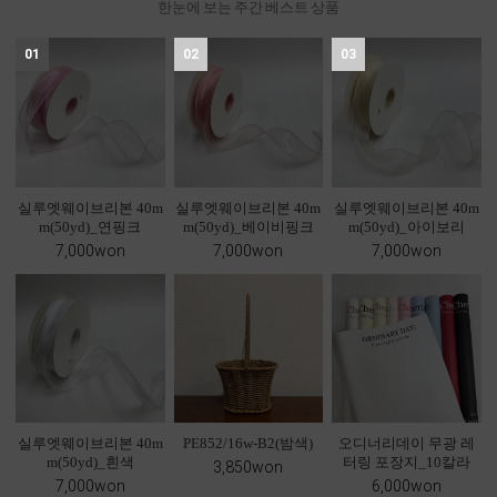
한눈에 보는 주간 베스트 상품
01
02
03
실루엣웨이브리본 40m
실루엣웨이브리본 40m
실루엣웨이브리본 40m
m(50yd)_연핑크
m(50yd)_베이비핑크
m(50yd)_아이보리
7,000won
7,000won
7,000won
실루엣웨이브리본 40m
PE852/16w-B2(밤색)
오디너리데이 무광 레
m(50yd)_흰색
터링 포장지_10칼라
3,850won
7,000won
6,000won