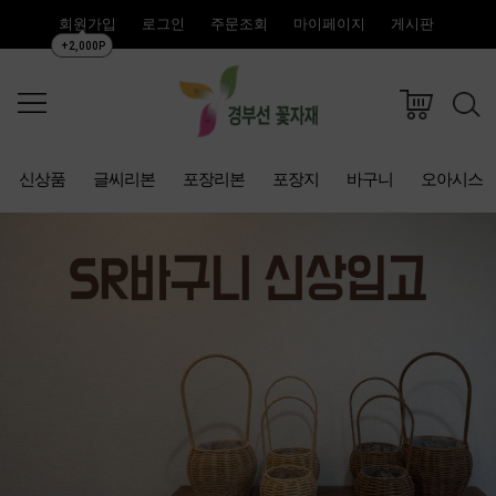
회원가입
로그인
주문조회
마이페이지
게시판
+2,000P
신상품
글씨리본
포장리본
포장지
바구니
오아시스