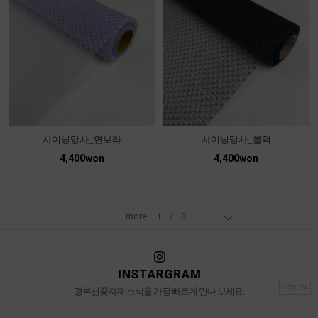
샤이닝망사_연보라
샤이닝망사_블랙
4,400won
4,400won
more
1
/
8
경부선꽃자재 소식을 가장 빠르게 만나 보세요.