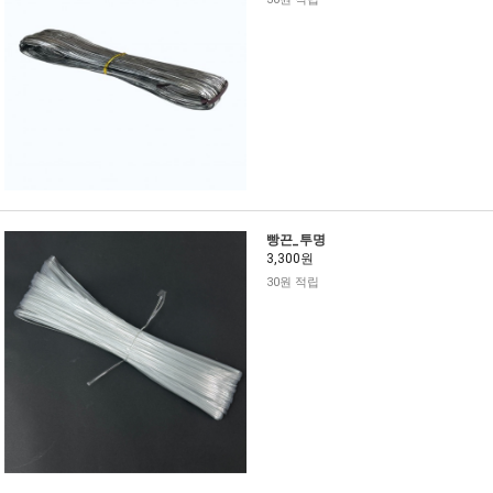
빵끈_투명
3,300원
30원 적립