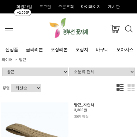
회원가입
로그인
주문조회
마이페이지
게시판
+2,000P
신상품
글씨리본
포장리본
포장지
바구니
오아시스
와이어
빵끈
정렬
빵끈_자연색
3,300원
30원 적립