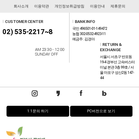
회사소개
이용약관
개인정보취급방침
이용안내
제휴문의
l
CUSTOMER CENTER
l
BANK INFO
국민 496501-01-149472
02) 535-2217~8
농협 302-0532-4923-11
예금주 : 김경아
l
RETURN &
AM 23:30 - 12:00
EXCHANGE
SUNDAY OFF
서울시 서초구 반포동
19-4 경부선 고속버스터
미널 본관 3층 99호 / 서
울 마포구 성산2동 147-
44
1:1문의 하기
PC버전으로 보기