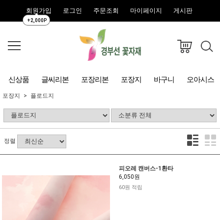
회원가입
로그인
주문조회
마이페이지
게시판
+2,000P
신상품
글씨리본
포장리본
포장지
바구니
오아시스
포장지
플로드지
정렬
피오레 캔버스-1환타
6,050원
60원 적립