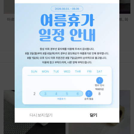
아르떼비누장미(50송이)_연하늘
원형 캐리어 소 10개입 (화이트, 피
치)
12,500won
11,000won
more
1
/
8
특별 상품
가장 인기있는 제품을 만나 보세요
다시 보지 않기
닫기