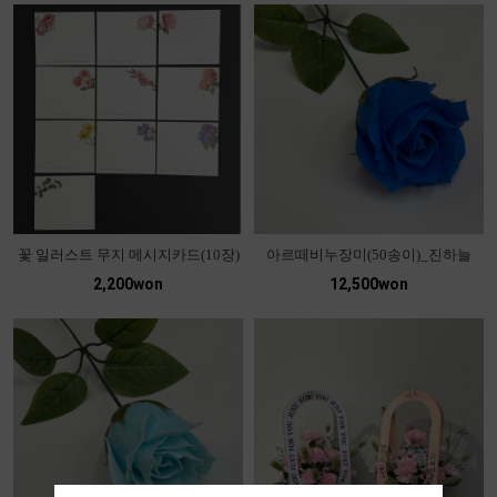
꽃 일러스트 무지 메시지카드(10장)
아르떼비누장미(50송이)_진하늘
2,200won
12,500won