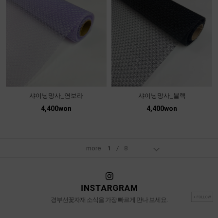
샤이닝망사_연보라
샤이닝망사_블랙
4,400won
4,400won
more
1
/
8
경부선꽃자재 소식을 가장 빠르게 만나 보세요.