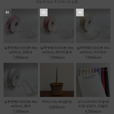
한눈에 보는 주간 베스트 상품
01
02
03
실루엣웨이브리본 40m
실루엣웨이브리본 40m
실루엣웨이브리본 40m
m(50yd)_연핑크
m(50yd)_베이비핑크
m(50yd)_아이보리
7,000won
7,000won
7,000won
실루엣웨이브리본 40m
PE852/16w-B2(밤색)
오디너리데이 무광 레
m(50yd)_흰색
터링 포장지_10칼라
3,850won
7,000won
6,000won