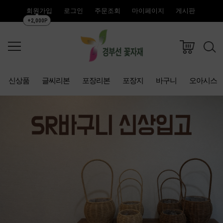
회원가입
로그인
주문조회
마이페이지
게시판
+2,000P
신상품
글씨리본
포장리본
포장지
바구니
오아시스